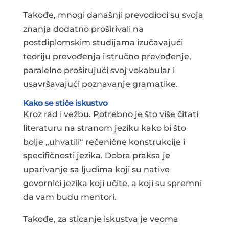
Takođe, mnogi današnji prevodioci su svoja
znanja dodatno proširivali na
postdiplomskim studijama izučavajući
teoriju prevođenja i stručno prevođenje,
paralelno proširujući svoj vokabular i
usavršavajući poznavanje gramatike.
Kako se stiče iskustvo
Kroz rad i vežbu. Potrebno je što više čitati
literaturu na stranom jeziku kako bi što
bolje „uhvatili“ rečenične konstrukcije i
specifičnosti jezika. Dobra praksa je
uparivanje sa ljudima koji su native
govornici jezika koji učite, a koji su spremni
da vam budu mentori.
Takođe, za sticanje iskustva je veoma