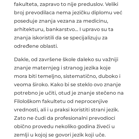
fakulteta, zapravo to nije preduslov. Veliki
broj prevodilaca nema jezičku diplomu već
poseduje znanja vezana za medicinu,
arhitekturu, bankarstvo… I upravo su ta
znanja iskoristili da se specijalizuju za
određene oblasti.
Dakle, od završene škole daleko su važniji
znanje maternjeg i stranog jezika koje
mora biti temeljno, sistematično, duboko i
veoma široko. Kako bi se steklo ovo znanje
potrebno je učiti, otud je znanje stečeno na
Filološkom fakultetu od neprocenjive
vrednosti, ali i u praksi koristiti strani jezik.
Zato ne čudi da profesionalni prevodioci
obično provedu nekoliko godina živeći u
zemlji u kojoj se govori jezik koji uče.