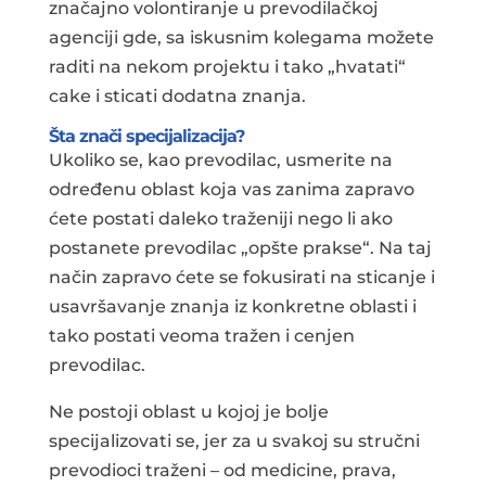
značajno volontiranje u prevodilačkoj
agenciji gde, sa iskusnim kolegama možete
raditi na nekom projektu i tako „hvatati“
cake i sticati dodatna znanja.
Šta znači specijalizacija?
Ukoliko se, kao prevodilac, usmerite na
određenu oblast koja vas zanima zapravo
ćete postati daleko traženiji nego li ako
postanete prevodilac „opšte prakse“. Na taj
način zapravo ćete se fokusirati na sticanje i
usavršavanje znanja iz konkretne oblasti i
tako postati veoma tražen i cenjen
prevodilac.
Ne postoji oblast u kojoj je bolje
specijalizovati se, jer za u svakoj su stručni
prevodioci traženi – od medicine, prava,