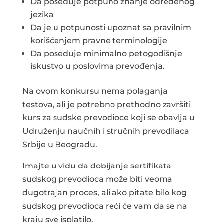
Da poseduje potpuno znanje određenog
jezika
Da je u potpunosti upoznat sa pravilnim
korišćenjem pravne terminologije
Da poseduje minimalno petogodišnje
iskustvo u poslovima prevođenja.
Na ovom konkursu nema polaganja
testova, ali je potrebno prethodno završiti
kurs za sudske prevodioce koji se obavlja u
Udruženju naučnih i stručnih prevodilaca
Srbije u Beogradu.
Imajte u vidu da dobijanje sertifikata
sudskog prevodioca može biti veoma
dugotrajan proces, ali ako pitate bilo kog
sudskog prevodioca reći će vam da se na
kraju sve isplatilo.