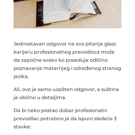
Jednostavan odgovor na ovo pitanje glasi:
karijeru profesionalnog prevodioca može
da započne svako ko poseduje odlično
poznavanje maternjeg i određenog stranog
jezika.
Ali, ovo je samo uopšten odgovor, a suština
je obično u detaljima.
Da bi neko postao dobar profesionalni
prevodilac potrebno je da ispuni sledeće 3
stavke: