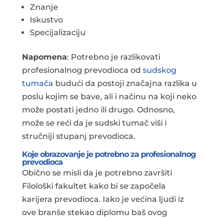
Znanje
Iskustvo
Specijalizaciju
Napomena
: Potrebno je razlikovati
profesionalnog prevodioca od
sudskog
tumača
budući da postoji značajna razlika u
poslu kojim se bave, ali i načinu na koji neko
može postati jedno ili drugo. Odnosno,
može se reći da je sudski tumač viši i
stručniji stupanj prevodioca.
Koje obrazovanje je potrebno za profesionalnog
prevodioca
Obično se misli da je potrebno završiti
Filološki fakultet kako bi se započela
karijera prevodioca. Iako je većina ljudi iz
ove branše stekao diplomu baš ovog