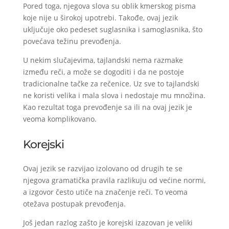
Pored toga, njegova slova su oblik kmerskog pisma
koje nije u širokoj upotrebi. Takođe, ovaj jezik
uključuje oko pedeset suglasnika i samoglasnika, što
povećava težinu prevođenja.
U nekim slučajevima, tajlandski nema razmake
između reči, a može se dogoditi i da ne postoje
tradicionalne tačke za rečenice. Uz sve to tajlandski
ne koristi velika i mala slova i nedostaje mu množina.
Kao rezultat toga prevođenje sa ili na ovaj jezik je
veoma komplikovano.
Korejski
Ovaj jezik se razvijao izolovano od drugih te se
njegova gramatička pravila razlikuju od većine normi,
a izgovor često utiče na značenje reči. To veoma
otežava postupak prevođenja.
Još jedan razlog zašto je korejski izazovan je veliki