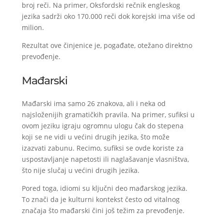
broj reči. Na primer, Oksfordski rečnik engleskog
jezika sadrži oko 170.000 reči dok korejski ima više od
milion.
Rezultat ove činjenice je, pogađate, otežano direktno
prevođenje.
Mađarski
Mađarski ima samo 26 znakova, ali i neka od
najsloženijih gramatičkih pravila. Na primer, sufiksi u
ovom jeziku igraju ogromnu ulogu čak do stepena
koji se ne vidi u većini drugih jezika, što može
izazvati zabunu. Recimo, sufiksi se ovde koriste za
uspostavljanje napetosti ili naglašavanje vlasništva,
što nije slučaj u većini drugih jezika.
Pored toga, idiomi su ključni deo mađarskog jezika.
To znači da je kulturni kontekst često od vitalnog
značaja što mađarski čini još težim za prevođenje.