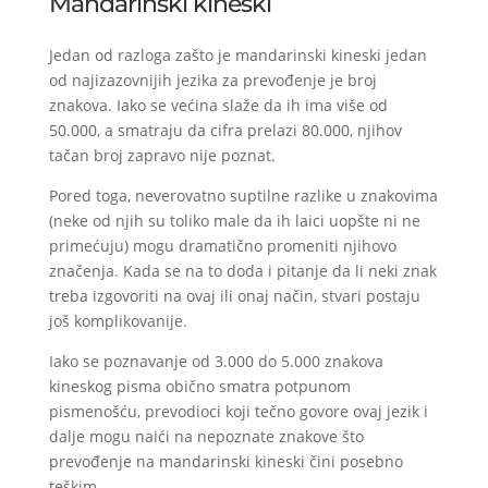
Mandarinski kineski
Jedan od razloga zašto je mandarinski kineski jedan
od najizazovnijih jezika za prevođenje je broj
znakova. Iako se većina slaže da ih ima više od
50.000, a smatraju da cifra prelazi 80.000, njihov
tačan broj zapravo nije poznat.
Pored toga, neverovatno suptilne razlike u znakovima
(neke od njih su toliko male da ih laici uopšte ni ne
primećuju) mogu dramatično promeniti njihovo
značenja. Kada se na to doda i pitanje da li neki znak
treba izgovoriti na ovaj ili onaj način, stvari postaju
još komplikovanije.
Iako se poznavanje od 3.000 do 5.000 znakova
kineskog pisma obično smatra potpunom
pismenošću, prevodioci koji tečno govore ovaj jezik i
dalje mogu naići na nepoznate znakove što
prevođenje na mandarinski kineski čini posebno
teškim.