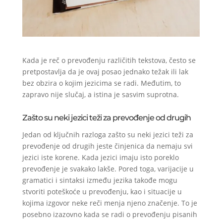
Kada je reč o prevođenju različitih tekstova, često se
pretpostavlja da je ovaj posao jednako težak ili lak
bez obzira o kojim jezicima se radi. Međutim, to
zapravo nije slučaj, a istina je sasvim suprotna.
Zašto su neki jezici teži za prevođenje od drugih
Jedan od ključnih razloga zašto su neki jezici teži za
prevođenje od drugih jeste činjenica da nemaju svi
jezici iste korene. Kada jezici imaju isto poreklo
prevođenje je svakako lakše. Pored toga, varijacije u
gramatici i sintaksi između jezika takođe mogu
stvoriti poteškoće u prevođenju, kao i situacije u
kojima izgovor neke reči menja njeno značenje. To je
posebno izazovno kada se radi o prevođenju pisanih