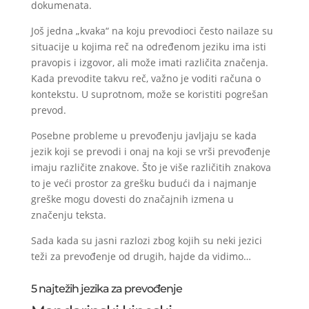
dokumenata.
Još jedna „kvaka“ na koju prevodioci često nailaze su
situacije u kojima reč na određenom jeziku ima isti
pravopis i izgovor, ali može imati različita značenja.
Kada prevodite takvu reč, važno je voditi računa o
kontekstu. U suprotnom, može se koristiti pogrešan
prevod.
Posebne probleme u prevođenju javljaju se kada
jezik koji se prevodi i onaj na koji se vrši prevođenje
imaju različite znakove. Što je više različitih znakova
to je veći prostor za grešku budući da i najmanje
greške mogu dovesti do značajnih izmena u
značenju teksta.
Sada kada su jasni razlozi zbog kojih su neki jezici
teži za prevođenje od drugih, hajde da vidimo…
5 najtežih jezika za prevođenje