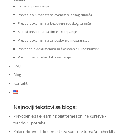
Usmeno prevođenje
Prevod dokumenata sa overom sudskog tumača
Prevod dokumenata bez overe sudskog tumača
Sudski prevodilac za firme i kompanije
Prevod dokumenata za poslove u inostranstvu
Prevođenje dokumenata za školovanje u inostranstvu
Prevod medicinske dokumentacije
FAQ
Blog
Kontakt
Najnoviji tekstovi sa bloga:
Prevođenje za e-learning platforme i online kurseve –
trendovi i potrebe
Kako pripremiti dokumente za sudskog tumača – checklist