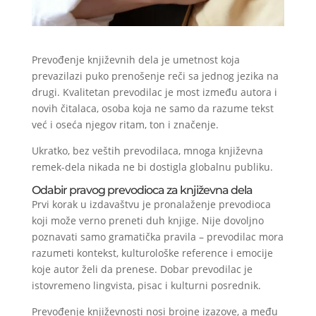
Prevođenje književnih dela je umetnost koja
prevazilazi puko prenošenje reči sa jednog jezika na
drugi. Kvalitetan prevodilac je most između autora i
novih čitalaca, osoba koja ne samo da razume tekst
već i oseća njegov ritam, ton i značenje.
Ukratko, bez veštih prevodilaca, mnoga književna
remek-dela nikada ne bi dostigla globalnu publiku.
Odabir pravog prevodioca za književna dela
Prvi korak u izdavaštvu je pronalaženje prevodioca
koji može verno preneti duh knjige. Nije dovoljno
poznavati samo gramatička pravila – prevodilac mora
razumeti kontekst, kulturološke reference i emocije
koje autor želi da prenese. Dobar prevodilac je
istovremeno lingvista, pisac i kulturni posrednik.
Prevođenje književnosti nosi brojne izazove, a među