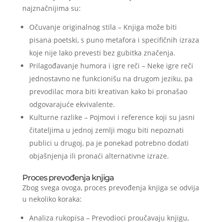
najznačnijima su:
Očuvanje originalnog stila – Knjiga može biti
pisana poetski, s puno metafora i specifičnih izraza
koje nije lako prevesti bez gubitka značenja.
Prilagođavanje humora i igre reči – Neke igre reči
jednostavno ne funkcionišu na drugom jeziku, pa
prevodilac mora biti kreativan kako bi pronašao
odgovarajuće ekvivalente.
Kulturne razlike – Pojmovi i reference koji su jasni
čitateljima u jednoj zemlji mogu biti nepoznati
publici u drugoj, pa je ponekad potrebno dodati
objašnjenja ili pronaći alternativne izraze.
Proces prevođenja knjiga
Zbog svega ovoga, proces prevođenja knjiga se odvija
u nekoliko koraka:
Analiza rukopisa – Prevodioci proučavaju knjigu,