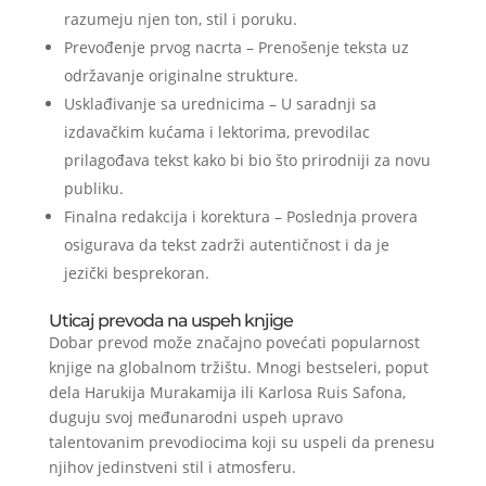
razumeju njen ton, stil i poruku.
Prevođenje prvog nacrta – Prenošenje teksta uz
održavanje originalne strukture.
Usklađivanje sa urednicima – U saradnji sa
izdavačkim kućama i lektorima, prevodilac
prilagođava tekst kako bi bio što prirodniji za novu
publiku.
Finalna redakcija i korektura – Poslednja provera
osigurava da tekst zadrži autentičnost i da je
jezički besprekoran.
Uticaj prevoda na uspeh knjige
Dobar prevod može značajno povećati popularnost
knjige na globalnom tržištu. Mnogi bestseleri, poput
dela Harukija Murakamija ili Karlosa Ruis Safona,
duguju svoj međunarodni uspeh upravo
talentovanim prevodiocima koji su uspeli da prenesu
njihov jedinstveni stil i atmosferu.