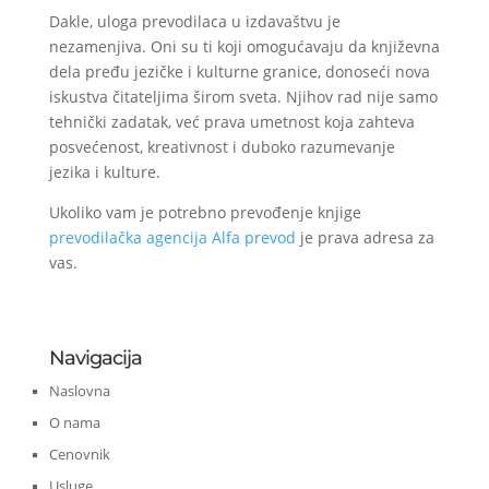
Dakle, uloga prevodilaca u izdavaštvu je
nezamenjiva. Oni su ti koji omogućavaju da književna
dela pređu jezičke i kulturne granice, donoseći nova
iskustva čitateljima širom sveta. Njihov rad nije samo
tehnički zadatak, već prava umetnost koja zahteva
posvećenost, kreativnost i duboko razumevanje
jezika i kulture.
Ukoliko vam je potrebno prevođenje knjige
prevodilačka agencija Alfa prevod
je prava adresa za
vas.
Navigacija
Naslovna
O nama
Cenovnik
Usluge