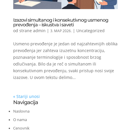
Izazovi simultanog i konsekutivnog usmenog
prevođenja – iskustva i saveti
od strane
admin
|
|
Uncategorized
3. МАР 2026.
Usmeno prevođenje je jedan od najzahtevnijih oblika
prevođenja jer zahteva izuzetnu koncentraciju,
poznavanje terminologije i sposobnost brzog
odlučivanja. Bilo da je reč o simultanom ili
konsekutivnom prevođenju, svaki pristup nosi svoje
izazove. U ovom tekstu delimo...
« Stariji unosi
Navigacija
Naslovna
O nama
Cenovnik