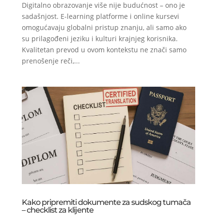
Digitalno obrazovanje više nije budućnost – ono je
sadašnjost. E-learning platforme i online kursevi
omogućavaju globalni pristup znanju, ali samo ako
su prilagođeni jeziku i kulturi krajnjeg korisnika.
Kvalitetan prevod u ovom kontekstu ne znači samo
prenošenje reči,...
Kako pripremiti dokumente za sudskog tumača
– checklist za klijente