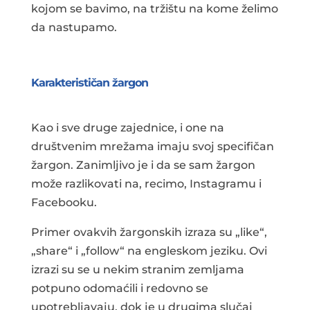
kojom se bavimo, na tržištu na kome želimo
da nastupamo.
Karakterističan žargon
Kao i sve druge zajednice, i one na
društvenim mrežama imaju svoj specifičan
žargon. Zanimljivo je i da se sam žargon
može razlikovati na, recimo, Instagramu i
Facebooku.
Primer ovakvih žargonskih izraza su „like“,
„share“ i „follow“ na engleskom jeziku. Ovi
izrazi su se u nekim stranim zemljama
potpuno odomaćili i redovno se
upotrebljavaju, dok je u drugima slučaj