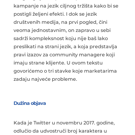
kampanje na jezik ciljnog tržišta kako bi se
postigli željeni efekti. I dok se jezik
društvenih medija, na prvi pogled, čini
veoma jednostavnim, on zapravo u sebi
sadrži kompleksnost koju nije baš lako
preslikati na strani jezik, a koja predstavlja
pravi izazov za community managere koji
imaju strane klijente. U ovom tekstu
govorićemo o tri stavke koje marketarima
zadaju najveće probleme.
Dužina objava
Kada je Twitter u novembru 2017. godine,
odlučio da udvostruči broj karaktera u