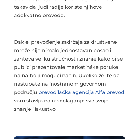
takav da ljudi radije koriste njihove
adekvatne prevode.
Dakle, prevođenje sadržaja za društvene
mreže nije nimalo jednostavan posao i
zahteva veliku stručnost i znanje kako bi se
publici prezentovale marketinške poruke
na najbolji mogući način. Ukoliko želite da
nastupate na inostranom govornom
području
prevodilačka agencija Alfa prevod
vam stavlja na raspolaganje sve svoje
znanje i iskustvo.