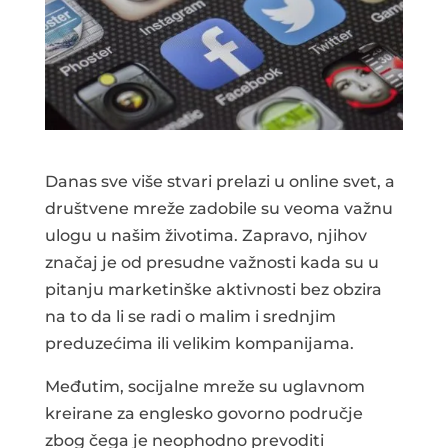
Danas sve više stvari prelazi u online svet, a
društvene mreže zadobile su veoma važnu
ulogu u našim životima. Zapravo, njihov
značaj je od presudne važnosti kada su u
pitanju marketinške aktivnosti bez obzira
na to da li se radi o malim i srednjim
preduzećima ili velikim kompanijama.
Međutim, socijalne mreže su uglavnom
kreirane za englesko govorno područje
zbog čega je neophodno prevoditi