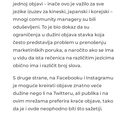
jednoj objavi – inače ovo je važilo za sve
jezike izuzev za kineski, japanski i korejski –
mnogi community managery su bili
oduševljeni. To je bio dokaz da su
ograničenja u dužini objava stavka koja
često predstavlja problem u prenošenju
marketinških poruka, a naročito ako se ima
u vidu da ista rečenica na različitim jezicima
obično ima i različit broj slova.
S druge strane, na Facebooku i Instagramu
je moguće kreirati objave znatno veće
dužine nego li na Twitteru, ali publika i na
ovim mrežama preferira kraće objave, tako
da je i ovde neophodno biti što sažetiji.