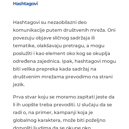
Hashtagovi
Hashtagovi su nezaobilazni deo
komunikacije putem društvenih mreža. Oni
povezuju objave sličnog sadržaja ili
tematike, olakšavaju pretragu, a mogu
poslužiti i kao element oko kog se okuplja
određena zajednica. Ipak, hashtagovi mogu
biti velika prepreka kada sadržaj na
društvenim mrežama prevodimo na strani
jezik.
Prva stvar koju se moramo zapitati jeste da
li ih uopšte treba prevoditi. U slučaju da se
radi o, na primer, kampanji koja je
globalnog karaktera, može biti poželjno
dozvoliti ljudima da se okupe oko